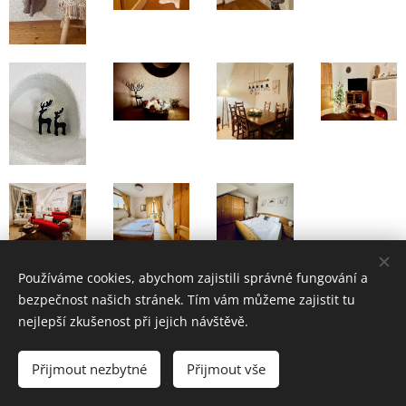
Používáme cookies, abychom zajistili správné fungování a
bezpečnost našich stránek. Tím vám můžeme zajistit tu
nejlepší zkušenost při jejich návštěvě.
Vaše dovolená plná slunce v Korutanech!
Přijmout nezbytné
Přijmout vše
Vytvořeno službou
Webnode
Cookies