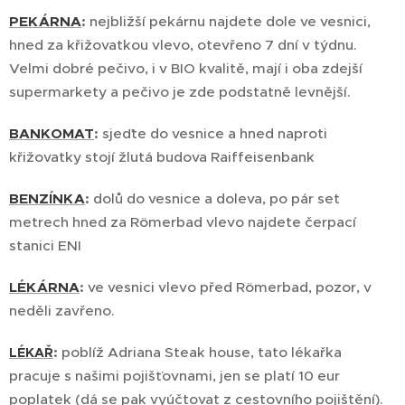
PEKÁRNA
:
nejbližší pekárnu najdete dole ve vesnici,
hned za křižovatkou vlevo, otevřeno 7 dní v týdnu.
Velmi dobré pečivo, i v BIO kvalitě, mají i oba zdejší
supermarkety a pečivo je zde podstatně levnější.
BANKOMAT
:
sjeďte do vesnice a hned naproti
křižovatky stojí žlutá budova Raiffeisenbank
BENZÍNKA
:
dolů do vesnice a doleva, po pár set
metrech hned za Römerbad vlevo najdete čerpací
stanici ENI
LÉKÁRNA
:
ve vesnici vlevo před Römerbad, pozor, v
neděli zavřeno.
poblíž Adriana Steak house, tato lékařka
LÉKAŘ
:
pracuje s našimi pojišťovnami, jen se platí 10 eur
poplatek (dá se pak vyúčtovat z cestovního pojištění).