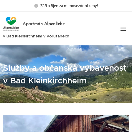
Září a říjen za mimosezónní ceny!
Apartmán Alpenliebe
v Bad Kleinkirchheim v Korutanech
Služby a občanská vybavenost
v Bad Kleinkirchheim