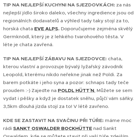
TIP NA NEJLEPŠÍ KUCHYNI NA SJEZDOVKÁCH:
za nás
nejlepší jídlo široko daleko, všechny ingredience jsou od
regionálních dodavatelů a výhled tady taky stojí za to,
horská chata
EVE ALPS
.
Doporučujeme zejména skvělý
Germknödl, který je z lehkého tvarohového těsta. V
léte je chata zavřená.
TIP NA NEJLEPŠÍ ZÁBAVU NA SJEZDOVCE:
chata,
kterou vlastní a provozuje bývalý lyžařský závodník
Leopold, kterému nikdo neřekne jinak než Poldi. Za
barem potkáte i jeho syna a pozor: schnaps tady teče
proudem :-) Zajeďte na
POLDL HÜTT´ N
.
Můžete se sem
vydat i pěšky a když je dostatek sněhu, půjčí vám sáňky.
3,5km dlouhá jízda stojí za to! V létě zavřeno.
KDE SE ZASTAVIT NA SVAČINU PŘI TÚŘE:
máme moc
rádi
SANKT OSWALDER BOCKHÜTTE
nad Sankt
Oswaldem, kde se můžete stavit při vaší túře zdejším