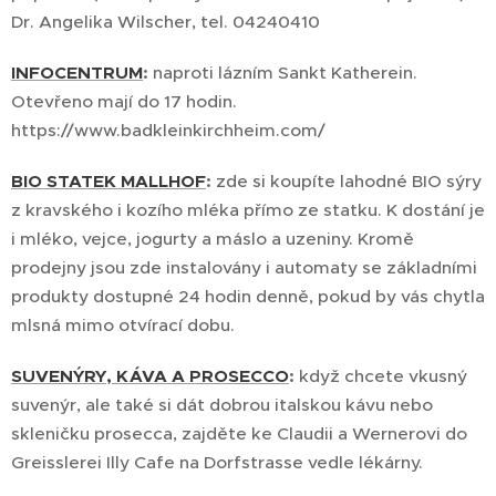
Dr. Angelika Wilscher, tel. 04240410
INFOCENTRUM
:
naproti lázním Sankt Katherein.
Otevřeno mají do 17 hodin.
https://www.badkleinkirchheim.com/
BIO STATEK MALLHOF
:
zde si koupíte lahodné BIO sýry
z kravského i kozího mléka přímo ze statku. K dostání je
i mléko, vejce, jogurty a máslo a uzeniny. Kromě
prodejny jsou zde instalovány i automaty se základními
produkty dostupné 24 hodin denně, pokud by vás chytla
mlsná mimo otvírací dobu.
SUVENÝRY, KÁVA A PROSECCO
:
když chcete vkusný
suvenýr, ale také si dát dobrou italskou kávu nebo
skleničku prosecca, zajděte ke Claudii a Wernerovi do
Greisslerei Illy Cafe na Dorfstrasse vedle lékárny.