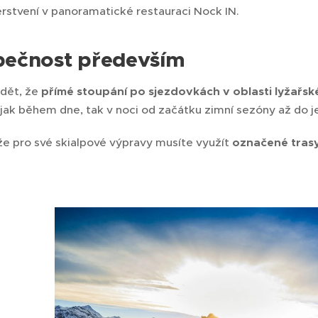
stvení v panoramatické restauraci Nock IN.
pečnost především
ědět, že
přímé stoupání po sjezdovkách v oblasti lyžařsk
o jak během dne, tak v noci od začátku zimní sezóny až do j
e pro své skialpové výpravy musíte využít
označené tras