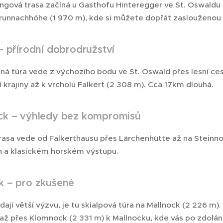
ingová trasa začíná u Gasthofu Hinteregger ve St. Oswaldu 
runnachhöhe (1 970 m), kde si můžete dopřát zaslouženo
– přírodní dobrodružství
ná túra vede z výchozího bodu ve St. Oswald přes lesní ce
 krajiny až k vrcholu Falkert (2 308 m). Cca 17km dlouhá.
ck – výhledy bez kompromisů
trasa vede od Falkerthausu přes Lärchenhütte až na Steinnoc
 a klasickém horském výstupu.
k – pro zkušené
edají větší výzvu, je tu skialpová túra na Mallnock (2 226 m
až přes Klomnock (2 331 m) k Mallnocku, kde vás po zdolá