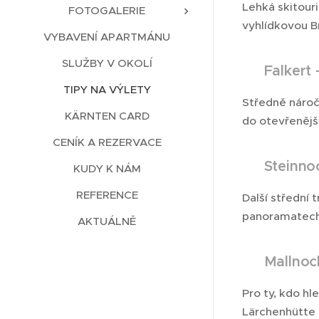
Lehká skitour
FOTOGALERIE
vyhlídkovou B
VYBAVENÍ APARTMÁNU
SLUŽBY V OKOLÍ
📍 Falkert 
TIPY NA VÝLETY
Středně nároč
KÄRNTEN CARD
do otevřenější
CENÍK A REZERVACE
📍 Steinno
KUDY K NÁM
REFERENCE
Další střední 
panoramatech
AKTUÁLNĚ
📍 Mallnoc
Pro ty, kdo hl
Lärchenhütte 