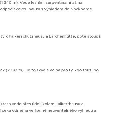
(1 340 m). Vede lesními serpentinami až na
u odpočinkovou pauzu s výhledem do Nockberge.
sty k Falkerschutzhausu a Lärchenhütte, poté stoupá
k (2 197 m). Je to skvělá volba pro ty, kdo touží po
). Trasa vede přes údolí kolem Falkerthausu a
ní čeká odměna ve formě neuvěřitelného výhledu a