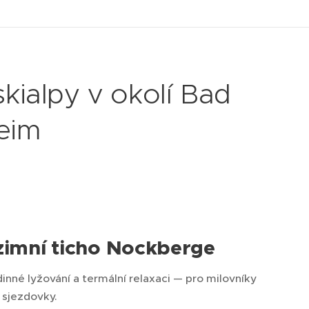
kialpy v okolí Bad
heim
 zimní ticho Nockberge
né lyžování a termální relaxaci — pro milovníky
o sjezdovky.