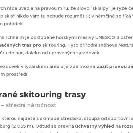
h ráda uvedla na pravou míru, že slovo "skialpy" je ryze če
ialp skis" nikdo vám tu nebude rozumět :-) v němčině se říká "
ro pořádek.
inkirchheim je obklopené horskými masivy UNESCO Biosféri
značených tras pro
skitouring. Tyto přírodní sněhové
Natur
ru do hor, daleko od upravených sjezdovek.
sjezdovek v lyžařském areálu je zde možné
zažít pravou zi
m prostředí.
ané skitouring trasy
 – střední náročnost
, kterou najdete s skimapě střediska, stoupá od sportovní 
rburg (2 055 m). Odtud se otevírá
úchvatný výhled
na rozsá