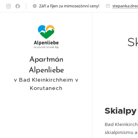
Září a říjen za mimosezónní ceny!
stepanka.dre
S
Apartmán
Alpenliebe
v Bad Kleinkirchheim v
Korutanech
Skialpy
Bad Kleinkirc
skialpinismu a