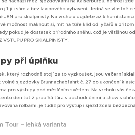
 se nachází mezi sjezdovkami na Kaiserburgu, nehrozí zde 
o jít ji i sám a bez lavinového vybavení. Jedná se vlastně
 JEN pro skialpinisty. Na vrcholu dojdete až k horní stani
ávě možnost máknout si, mít na túře klid od lyžařů a přito
tedy pokud je dostatek přírodního sněhu, což je většin
Z VSTUPU PRO SKIALPINISTY.
lpy při úplňku
ek, který rozhodně stojí za to vyzkoušet, jsou
večerní skia
 volné sjezdovky Brunnachabfahrt č. 27 po ukončení klasic
rma pro výstupy pod měsíčním světlem. Na vrcholu vás če
tento den totiž probíhá túra s pochodněnimi a show s ohňos
avována rolbami, je tudíž pro výstup i sjezd zcela bezpečn
m Tour – lehká varianta