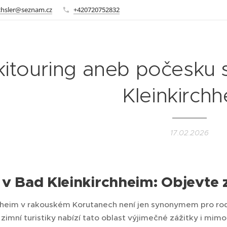
chsler@seznam.cz
+420720752832
kitouring aneb počesku s
Kleinkirch
17.02.2026
 v Bad Kleinkirchheim: Objevte
hheim v rakouském Korutanech není jen synonymem pro rodin
 zimní turistiky nabízí tato oblast výjimečné zážitky i mim