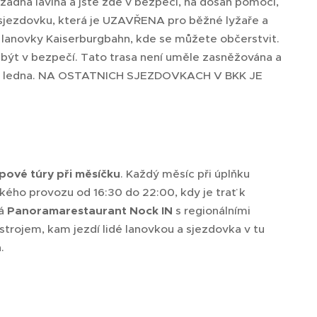
žádná lavina a jste zde v bezpečí, na dosah pomoci,
 o sjezdovku, která je UZAVŘENA pro běžné lyžaře a
ci lanovky Kaiserburgbahn, kde se můžete občerstvit.
m být v bezpečí. Tato trasa není uměle zasněžována a
ou od ledna. NA OSTATNICH SJEZDOVKACH V BKK JE
lpové túry při měsíčku
. Každý měsíc při úplňku
kého provozu od 16:30 do 22:00, kdy je trať k
ká
Panoramarestaurant Nock IN
s regionálními
trojem, kam jezdí lidé lanovkou a sjezdovka v tu
á.