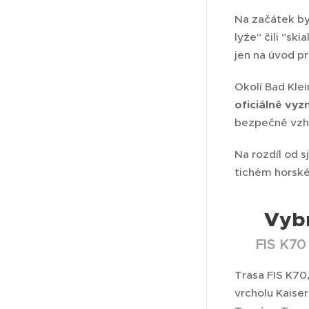
Na začátek byc
lyže" čili "sk
jen na úvod p
Okolí Bad Kle
oficiálně vy
bezpečně vzhů
Na rozdíl od 
tichém horské
Vybr
🗺️
📍 FIS K70
Trasa FIS K70
vrcholu Kaise