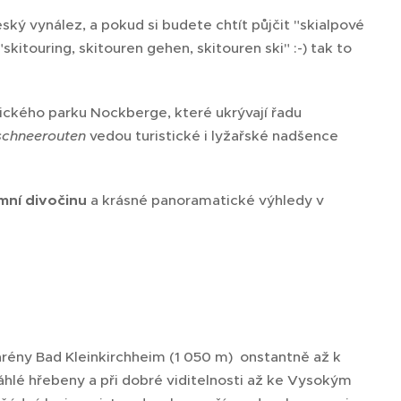
ský vynález, a pokud si budete chtít půjčit "skialpové
skitouring, skitouren gehen, skitouren ski" :-) tak to
ckého parku Nockberge, které ukrývají řadu
schneerouten
vedou turistické i lyžařské nadšence
mní divočinu
a krásné panoramatické výhledy v
arény Bad Kleinkirchheim (1 050 m) onstantně až k
hlé hřebeny a při dobré viditelnosti až ke Vysokým