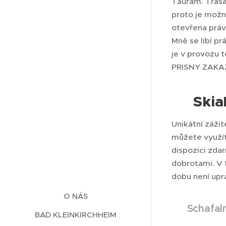
Taurám. Trasa
proto je možn
otevřena právě
Mně se líbí pr
je v provozu 
PRISNY ZAKA
Skia
🌕
Unikátní zážit
můžete využít
dispozici zda
dobrotami. V 
dobu není upr
O NÁS
📍 Schafal
BAD KLEINKIRCHHEIM