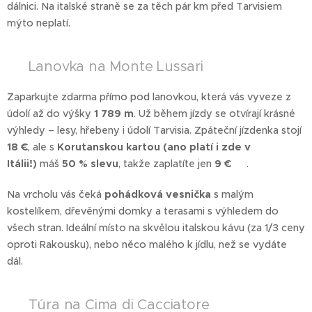
dálnici. Na italské straně se za těch pár km před Tarvisiem
mýto neplatí.
🚠 Lanovka na Monte Lussari
Zaparkujte zdarma přímo pod lanovkou, která vás vyveze z
údolí až do výšky
1 789 m
. Už během jízdy se otvírají krásné
výhledy – lesy, hřebeny i údolí Tarvisia. Zpáteční jízdenka stojí
18 €
, ale s
Korutanskou kartou (ano platí i zde v
Itálii!)
máš
50 % slevu
, takže zaplatíte jen
9 €
💸.
Na vrcholu vás čeká
pohádková vesnička
s malým
kostelíkem, dřevěnými domky a terasami s výhledem do
všech stran. Ideální místo na skvělou italskou kávu (za 1/3 ceny
oproti Rakousku), nebo něco malého k jídlu, než se vydáte
dál.
🥾 Túra na Cima di Cacciatore