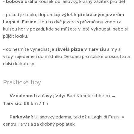
-
bobová dráha
kousek od lanovky, krásný zážitek pro děti
- pokud je teplo, doporučuji
výlet k překrásným jezerům
Laghi di Fusine
, jsou to dvě jezera s průzračnou vodou a
kulisou hor v pozadí, kde se můžete v létě vykoupat, nebo si
půjčit loďku.
- co nesmíte vynechat je
skvělá pizza v Tarvisiu
a my si
vždy zajedeme i do místního Desparu pro italské prosciutto a
další delikatesy.
Praktické tipy
Bad Kleinkirchheim →
🚗
Vzdálenosti a časy jízdy:
Tarvisio: 69 km / 1 h
🅿️
Parkování:
U lanovky zdarma, taktéž u Laghi di Fusini, v
centru Tarvisia za drobný poplatek.