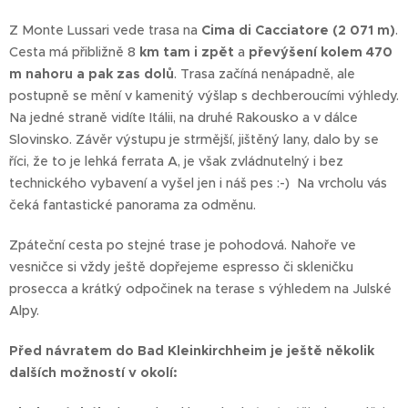
Z Monte Lussari vede trasa na
Cima di Cacciatore (2 071 m)
.
Cesta má přibližně 8
km tam i zpět
a
převýšení kolem 470
m nahoru a pak zas dolů
. Trasa začíná nenápadně, ale
postupně se mění v kamenitý výšlap s dechberoucími výhledy.
Na jedné straně vidíte Itálii, na druhé Rakousko a v dálce
Slovinsko. Závěr výstupu je strmější, jištěný lany, dalo by se
říci, že to je lehká ferrata A, je však zvládnutelný i bez
technického vybavení a vyšel jen i náš pes :-) Na vrcholu vás
čeká fantastické panorama za odměnu.
Zpáteční cesta po stejné trase je pohodová. Nahoře ve
vesničce si vždy ještě dopřejeme espresso či skleničku
prosecca a krátký odpočinek na terase s výhledem na Julské
Alpy.
Před návratem do Bad Kleinkirchheim je ještě několik
dalších možností v okolí: