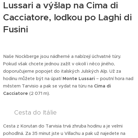
Lussari a výšlap na Cima di
Cacciatore, loďkou po Laghi di
Fusini
Naše Nockberge jsou nádherné a nabízejí úchvatné túry.
Pokud však chcete jednou zažít v okolí i něco jiného,
doporučujeme popojet do italských Julských Alp. Už za
hodinu můžete být na úpatí
Monte Lussari
– poutní hora nad
městem Tarvisio a pak se vydat na túru na
Cima di
Cacciatore
(2 071 m).
🚗 Cesta do Itálie
Cesta z Korutan do Tarvisia trvá zhruba hodinu a je velmi
pohodlná. Za 35 minut jste u Villachu a pak už najedete na