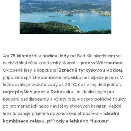
Asi
75 kilometrů
a
hodinu jízdy
od Bad Kleinkirchheim se
nachází skutečný korutanský skvost –
jezero Wörthersee
.
průzračně tyrkysovou vodou
Oklopené lesy a kopci, s
,
připomíná spíš středomořské letovisko než alpské jezero. V
létě dosahuje teplota vody až 26 °C, což z něj dělá jedno z
nejteplejších jezer v Rakousku
. Je ideální nejen pro
koupání, paddleboardy a výlety lodí, ale i pro poklidné toulky
po promenádách nebo návštěvy stylových kaváren. Každé
ideální
léto tu panuje příjemná dovolenková atmosféra –
kombinace relaxu, přírody a lehkého "luxusu"
.