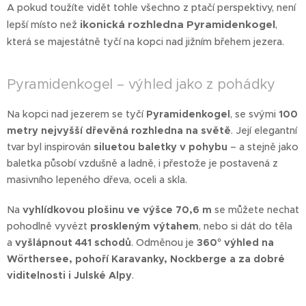
A pokud toužíte vidět tohle všechno z ptačí perspektivy, není
ikonická rozhledna Pyramidenkogel
lepší místo než
,
která se majestátně tyčí na kopci nad jižním břehem jezera.
Pyramidenkogel – výhled jako z pohádky
Na kopci nad jezerem se tyčí
Pyramidenkogel
, se svými
100
metry
nejvyšší dřevěná rozhledna na světě
. Její elegantní
tvar byl inspirován
siluetou baletky v pohybu
– a stejně jako
baletka působí vzdušně a ladně, i přestože je postavená z
masivního lepeného dřeva, oceli a skla.
Na
vyhlídkovou plošinu ve výšce 70,6 m
se můžete nechat
pohodlně vyvézt
proskleným výtahem
, nebo si dát do těla
a
vyšlápnout 441 schodů
. Odměnou je
360° výhled na
Wörthersee, pohoří Karavanky, Nockberge a za dobré
viditelnosti i Julské Alpy
. 💙⛰️